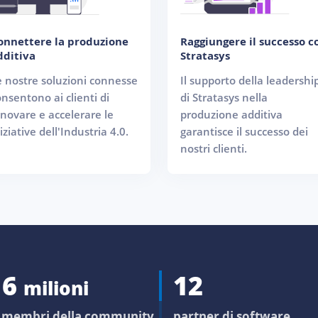
onnettere la produzione
Raggiungere il successo c
dditiva
Stratasys
e nostre soluzioni connesse
Il supporto della leadershi
nsentono ai clienti di
di Stratasys nella
nnovare e accelerare le
produzione additiva
iziative dell'Industria 4.0.
garantisce il successo dei
nostri clienti.
16
12
milioni
i membri della community
partner di software