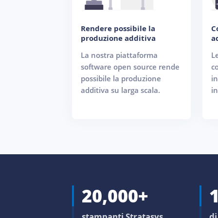
Rendere possibile la
C
produzione additiva
a
La nostra piattaforma
L
software open source rende
co
possibile la produzione
i
additiva su larga scala.
in
20,000+
stampanti Stratasys
d