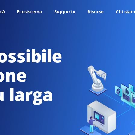
tà
Ecosistema
Supporto
Risorse
Chi sia
ssibile
one
u larga