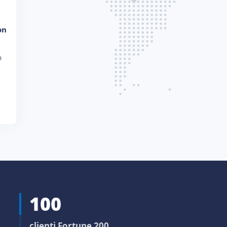
on
p
100
clienti Fortune 200